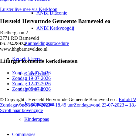
Luister live mee via Kerkfoon
ANBI Diaconie
Hersteld Hervormde Gemeente Barneveld eo
ANBI Kerkvoogdij
Rietberglaan 2
3771 RD Barneveld
Aanmeldingsprocedure
06-23428924
www.hhgbarneveldeo.nl
Kerkelijk leven
Liturgie komende kerkdiensten
Zondag 26-07-2026
Catechisaties
Zondag 19-07-2026
Zondag 12-07-2026
Informatie
Zondag 05-07-2026
© Copyright - Hersteld Hervormde Gemeente Barneveld eo -
Enfold W
Jeugdmentoraat
Zondagavond 16-07-2023 – 18.45 uur
Zondagavond 23-07-2023 – 18.
Scroll naar bovenzijde
Kinderoppas
Commissies