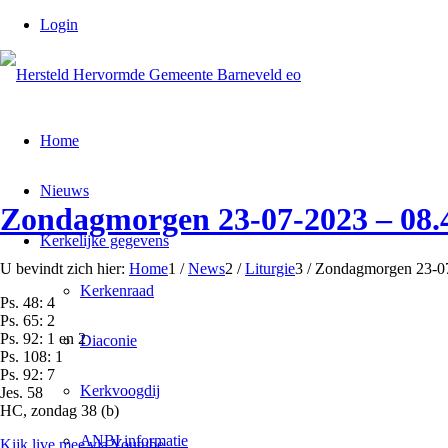
Login
Home
Nieuws
Zondagmorgen 23-07-2023 – 08.4
Kerkelijke gegevens
U bevindt zich hier:
Home
1
/
News
2
/
Liturgie
3
/
Zondagmorgen 23-07-
Kerkenraad
Ps. 48: 4
Ps. 65: 2
Ps. 92: 1 en 2
Diaconie
Ps. 108: 1
Ps. 92: 7
Kerkvoogdij
Jes. 58
HC, zondag 38 (b)
ANBI informatie
Kijk live mee via Youtube